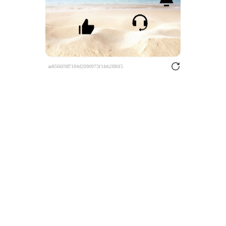
ae8566f987184d2090973f1feb2f86f5