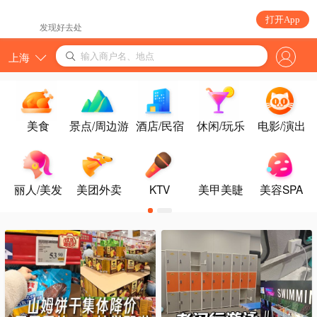
打开App
发现好去处
输入商户名、地点
上海
美食
景点/周边游
酒店/民宿
休闲/玩乐
电影/演出
丽人/美发
美团外卖
KTV
美甲美睫
美容SPA