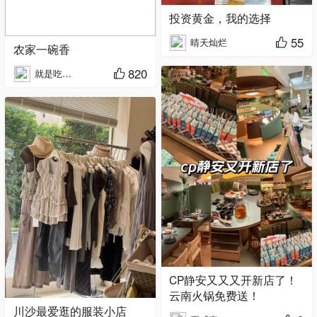
投资黄金，我的选择
55
晴天灿烂
农家一碗香
820
就是吃不胖
CP静安又又又开新店了！
云南火锅免费送！
川沙最爱逛的服装小店