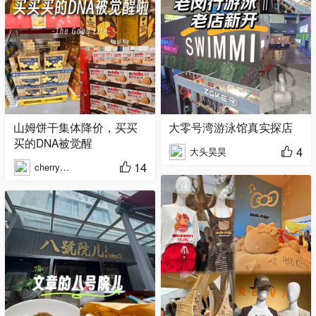
山姆饼干集体降价，买买
大零号湾游泳馆真实探店
买的DNA被觉醒
4
大头昊昊
14
cherry不是车厘子