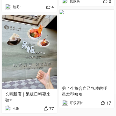
0
夏威夷果饱饱
4
范尼*
剪了个符合自己气质的明
长泰新店｜呆板日料要来
星发型哈哈。
啦✨
17
可乐店长
77
七歌