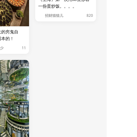
一份蛋炒饭。。。。
820
招财猫猫儿
大的穷鬼自
回本的！
11
少