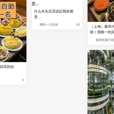
什么木头店员说比我命都
贵…
60
啊呜一口吃掉
（上海）最伟
助！我唯一吃
逛和吃都不能
回本的自
9