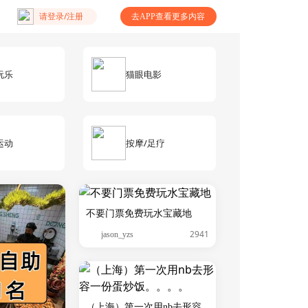
请登录/注册
去APP查看更多内容
玩乐
猫眼电影
运动
按摩/足疗
不要门票免费玩水宝藏地
2941
jason_yzs
（上海）第一次用nb去形容