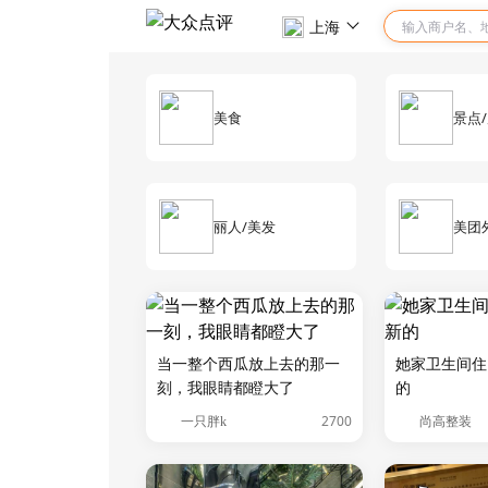
上海
美食
景点
丽人/美发
美团
当一整个西瓜放上去的那一
她家卫生间住
刻，我眼睛都瞪大了
的
2700
一只胖k
尚高整装